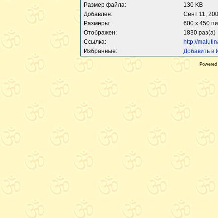
Размер файла:
130 KB
Добавлен:
Сент 11, 20
Размеры:
600 x 450 п
Отображен:
1830 раз(а)
Ссылка:
http://maluti
Избранные:
Добавить в
Powered