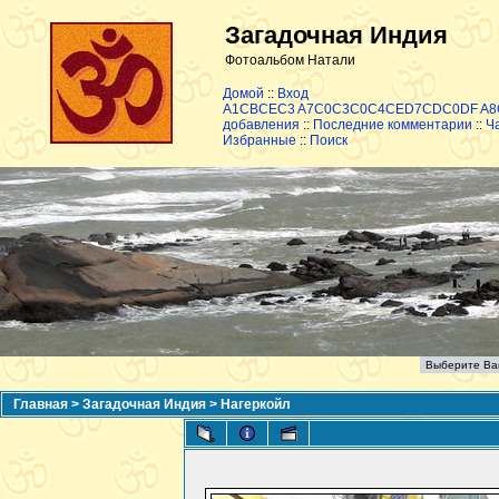
Загадочная Индия
Фотоальбом Натали
Домой
::
Вход
A1CBCEC3 A7C0C3C0C4CED7CDC0DF A
добавления
::
Последние комментарии
::
Ч
Избранные
::
Поиск
Главная
>
Загадочная Индия
>
Нагеркойл