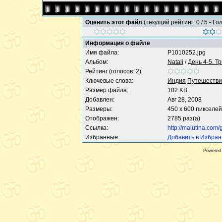
Оценить этот файл
(текущий рейтинг: 0 / 5 - Го
Информация о файле
Имя файла:
P1010252.jpg
Альбом:
Natali
/
День 4-5. Т
Рейтинг (голосов: 2):
Ключевые слова:
Индия
Путешестви
Размер файла:
102 KB
Добавлен:
Авг 28, 2008
Размеры:
450 x 600 пикселей
Отображен:
2785 раз(а)
Ссылка:
http://malutina.com/
Избранные:
Добавить в Избра
Powered