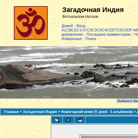
Загадочная Индия
Фотоальбом Натали
Домой
::
Вход
A1CBCEC3 A7C0C3C0C4CED7CDC0DF A
добавления
::
Последние комментарии
::
Ч
Избранные
::
Поиск
Главная
>
Загадочная Индия
>
Новогодний вояж (5 дней - 5 альбомов)
>