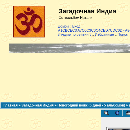
Загадочная Индия
Фотоальбом Натали
Домой
::
Вход
A1CBCEC3 A7C0C3C0C4CED7CDC0DF A
Лучшие по рейтингу
::
Избранные
::
Поиск
Главная
>
Загадочная Индия
>
Новогодний вояж (5 дней - 5 альбомов)
>