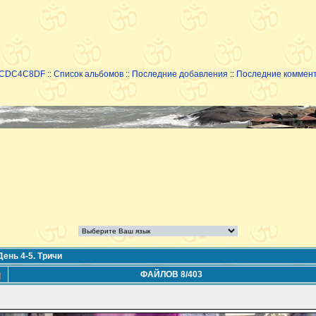
8CDC4C8DF
::
Список альбомов
::
Последние добавления
::
Последние коммен
День 4-5. Тричи
ФАЙЛОВ 8/403