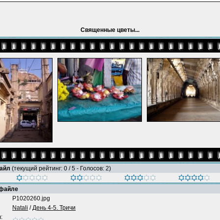
Священные цветы...
файл
(текущий рейтинг: 0 / 5 - Голосов: 2)
 файле
P1020260.jpg
Natali
/
День 4-5. Тричи
: