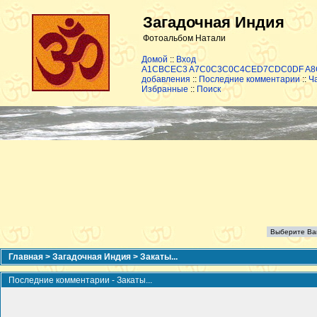
Загадочная Индия
Фотоальбом Натали
Домой
::
Вход
A1CBCEC3 A7C0C3C0C4CED7CDC0DF A
добавления
::
Последние комментарии
::
Ч
Избранные
::
Поиск
Главная
>
Загадочная Индия
>
Закаты...
Последние комментарии - Закаты...